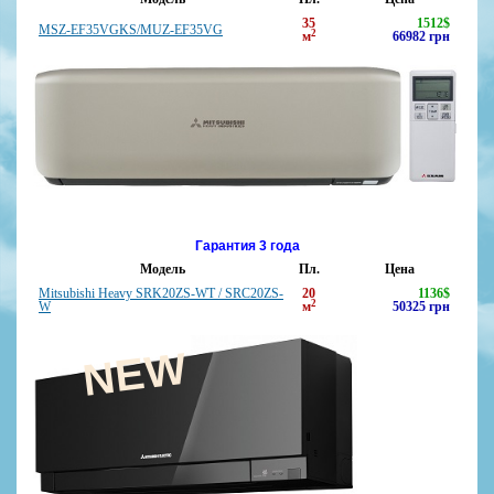
35
1512
$
MSZ-EF35VGKS/MUZ-EF35VG
2
м
66982
грн
Гарантия 3 года
Модель
Пл.
Цена
Mitsubishi Heavy SRK20ZS-WT / SRC20ZS-
20
1136
$
2
W
м
50325
грн
NEW