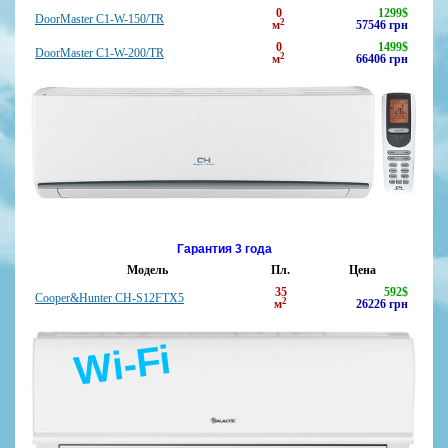
0
1299
$
DoorMaster C1-W-150/TR
2
м
57546
грн
0
1499
$
DoorMaster C1-W-200/TR
2
м
66406
грн
Гарантия 3 года
Модель
Пл.
Цена
35
592
$
Cooper&Hunter CH-S12FTX5
2
м
26226
грн
Wi-Fi