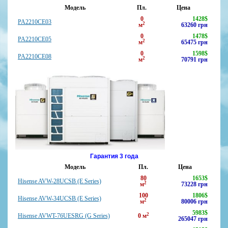
Модель
Пл.
Цена
0
1428
$
PA2210CE03
2
м
63260
грн
0
1478
$
PA2210CE05
2
м
65475
грн
0
1598
$
PA2210CE08
2
м
70791
грн
Гарантия 3 года
Модель
Пл.
Цена
80
1653
$
Hisense AVW-28UCSB (E Series)
2
м
73228
грн
100
1806
$
Hisense AVW-34UCSB (E Series)
2
м
80006
грн
5983
$
2
Hisense AVWT-76UESRG (G Series)
0
м
265047
грн