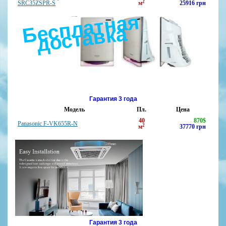
2
SRC35ZSPR-S
м
25916
грн
с
п
л
а
т
н
а
я
д
о
с
т
а
в
к
Б
е
а
Гарантия 3 года
Модель
Пл.
Цена
40
870
$
Panasonic F-VK655R-N
2
м
37770
грн
Гарантия 3 года