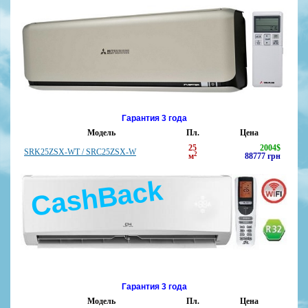
Гарантия 3 года
Модель
Пл.
Цена
25
2004
$
SRK25ZSX-WT / SRC25ZSX-W
2
м
88777
грн
CashBack
Гарантия 3 года
Модель
Пл.
Цена