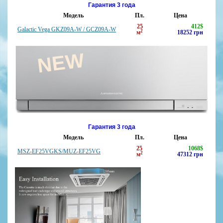
Гарантия 3 года
Модель
Пл.
Цена
25
412
$
Galactic Vega GKZ09A-W / GCZ09A-W
2
м
18252
грн
NEW
Гарантия 3 года
Модель
Пл.
Цена
25
1068
$
MSZ-EF25VGKS/MUZ-EF25VG
2
м
47312
грн