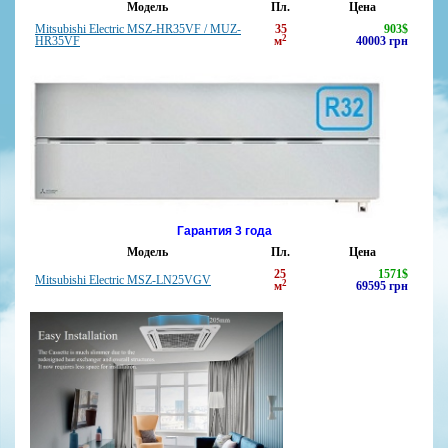
Модель
Пл.
Цена
Mitsubishi Electric MSZ-HR35VF / MUZ-
35
903
$
2
HR35VF
м
40003
грн
Гарантия 3 года
Модель
Пл.
Цена
25
1571
$
Mitsubishi Electric MSZ-LN25VGV
2
м
69595
грн