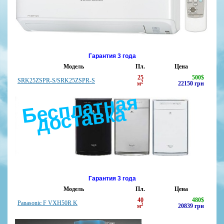
Гарантия 3 года
Модель
Пл.
Цена
25
500
$
SRK25ZSPR-S/SRK25ZSPR-S
2
м
22150
грн
с
п
л
а
т
н
а
я
д
о
с
т
а
в
к
Б
е
а
Гарантия 3 года
Модель
Пл.
Цена
40
480
$
Panasonic F VXH50R K
2
м
20839
грн