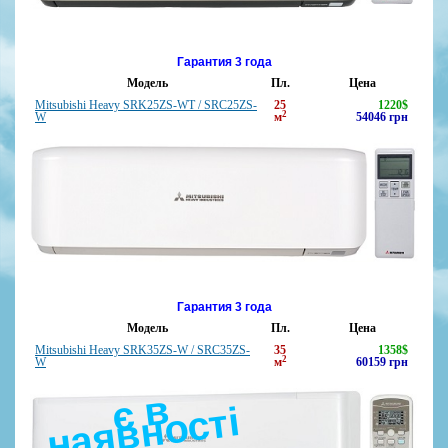
Гарантия 3 года
Модель
Пл.
Цена
Mitsubishi Heavy SRK25ZS-WT / SRC25ZS-
25
1220
$
2
W
м
54046
грн
Гарантия 3 года
Модель
Пл.
Цена
Mitsubishi Heavy SRK35ZS-W / SRC35ZS-
35
1358
$
2
W
м
60159
грн
є
в
н
а
я
в
н
о
с
ті