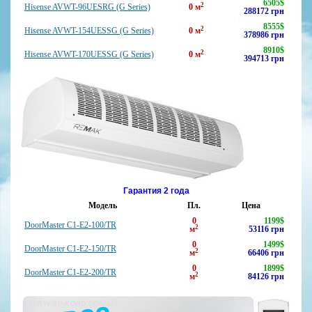
6505
$
2
Hisense AVWT-96UESRG (G Series)
0
м
288172
грн
8555
$
2
Hisense AVWT-154UESSG (G Series)
0
м
378986
грн
8910
$
2
Hisense AVWT-170UESSG (G Series)
0
м
394713
грн
Гарантия 2 года
Модель
Пл.
Цена
0
1199
$
DoorMaster C1-E2-100/TR
2
м
53116
грн
0
1499
$
DoorMaster C1-E2-150/TR
2
м
66406
грн
0
1899
$
DoorMaster C1-E2-200/TR
2
м
84126
грн