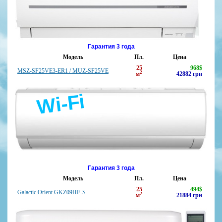
Гарантия 3 года
Модель
Пл.
Цена
25
968
$
MSZ-SF25VE3-ER1 / MUZ-SF25VE
2
м
42882
грн
Wi-Fi
Гарантия 3 года
Модель
Пл.
Цена
25
494
$
Galactic Orient GKZ09HF-S
2
м
21884
грн