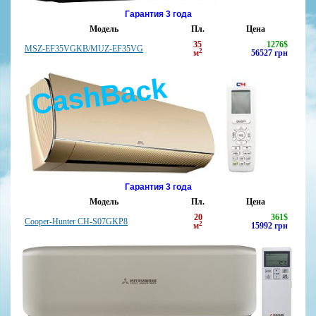
Гарантия 3 года
Модель
Пл.
Цена
35
1276
$
MSZ-EF35VGKB/MUZ-EF35VG
2
м
56527
грн
CashBack
Гарантия 3 года
Модель
Пл.
Цена
20
361
$
Cooper-Hunter CH-S07GKP8
2
м
15992
грн