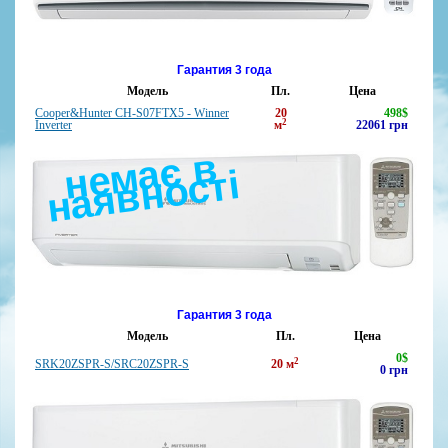
Гарантия 3 года
Модель
Пл.
Цена
Cooper&Hunter CH-S07FTX5 - Winner
20
498
$
2
Inverter
м
22061
грн
е
м
а
є
в
н
а
я
в
н
о
с
н
ті
Гарантия 3 года
Модель
Пл.
Цена
0
$
2
SRK20ZSPR-S/SRC20ZSPR-S
20
м
0
грн