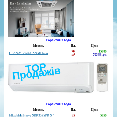
Гарантия 3 года
Модель
Пл.
Цена
70
1588
$
GBZ24ML-W/GCZ24MLN-W
2
м
70348
грн
Т
О
Р
П
р
о
д
а
жі
в
Гарантия 3 года
Модель
Пл.
Цена
Mitsubishi Heavy SRK35ZSPR-S /
35
585
$