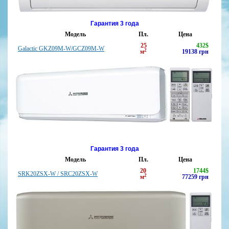
Гарантия 3 года
Модель
Пл.
Цена
25
432
$
Galactic GKZ09M-W/GCZ09M-W
2
м
19138
грн
Гарантия 3 года
Модель
Пл.
Цена
20
1744
$
SRK20ZSX-W / SRC20ZSX-W
2
м
77259
грн