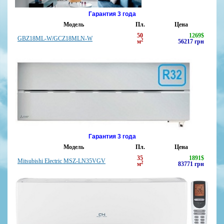
Гарантия 3 года
Модель
Пл.
Цена
50
1269
$
GBZ18ML-W/GCZ18MLN-W
2
м
56217
грн
Гарантия 3 года
Модель
Пл.
Цена
35
1891
$
Mitsubishi Electric MSZ-LN35VGV
2
м
83771
грн