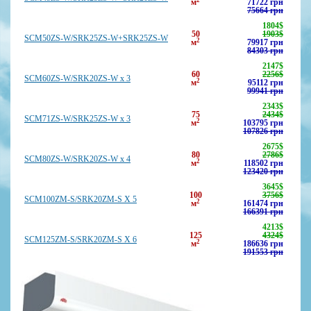
м
71722
грн
75664 грн
1804
$
50
1903$
SCM50ZS-W/SRK25ZS-W+SRK25ZS-W
2
м
79917
грн
84303 грн
2147
$
60
2256$
SCM60ZS-W/SRK20ZS-W x 3
2
м
95112
грн
99941 грн
2343
$
75
2434$
SCM71ZS-W/SRK25ZS-W x 3
2
м
103795
грн
107826 грн
2675
$
80
2786$
SCM80ZS-W/SRK20ZS-W x 4
2
м
118502
грн
123420 грн
3645
$
100
3756$
SCM100ZM-S/SRK20ZM-S Х 5
2
м
161474
грн
166391 грн
4213
$
125
4324$
SCM125ZM-S/SRK20ZM-S Х 6
2
м
186636
грн
191553 грн