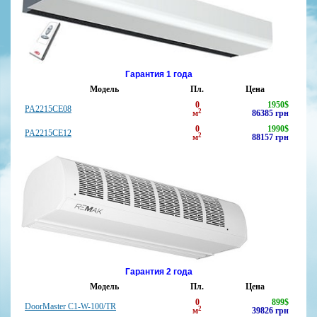
Гарантия 1 года
Модель
Пл.
Цена
0
1950
$
PA2215CE08
2
м
86385
грн
0
1990
$
PA2215CE12
2
м
88157
грн
Гарантия 2 года
Модель
Пл.
Цена
0
899
$
DoorMaster C1-W-100/TR
2
м
39826
грн