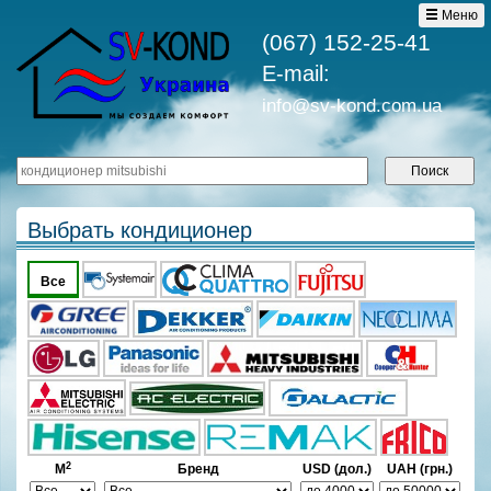
Меню
(067) 152-25-41
E-mail:
info@sv-kond.com.ua
Выбрать кондиционер
Все
2
М
Бренд
USD (дол.)
UAH (грн.)