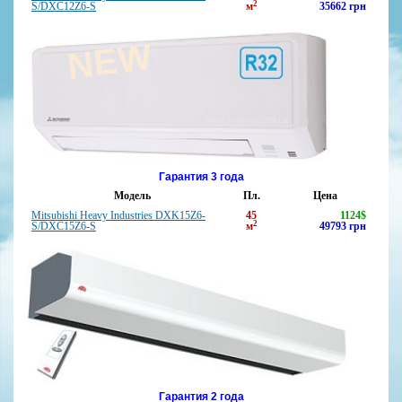
2
S/DXC12Z6-S
м
35662
грн
NEW
Гарантия 3 года
Модель
Пл.
Цена
Mitsubishi Heavy Industries DXK15Z6-
45
1124
$
2
S/DXC15Z6-S
м
49793
грн
Гарантия 2 года