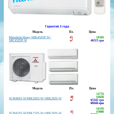
Гарантия 3 года
Модель
Пл.
Цена
Mitsubishi Heavy SRK45ZSP-W /
45
1050
$
2
SRC45ZSP-W
м
46515
грн
Модель
Пл.
Цена
1475
$
40
1563$
SCM40ZS-W/SRK20ZS-W+SRK20ZS-W
2
м
65342
грн
69241 грн
1619
$
45
1708$
SCM45ZS-W/SRK25ZS-W+SRK20ZS-W
2