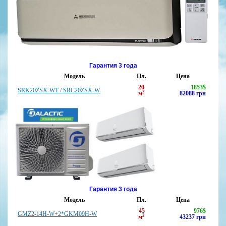
Гарантия 3 года
Модель
Пл.
Цена
20
1853
$
SRK20ZSX-WT / SRC20ZSX-W
2
м
82088
грн
Гарантия 3 года
Модель
Пл.
Цена
45
976
$
GMZ2-14H-W+2*GKM09H-W
2
м
43237
грн