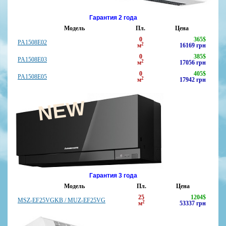
Гарантия 2 года
Модель
Пл.
Цена
0
365
$
PA1508E02
2
м
16169
грн
0
385
$
PA1508E03
2
м
17056
грн
0
405
$
PA1508E05
2
м
17942
грн
NEW
Гарантия 3 года
Модель
Пл.
Цена
25
1204
$
MSZ-EF25VGKB / MUZ-EF25VG
2
м
53337
грн