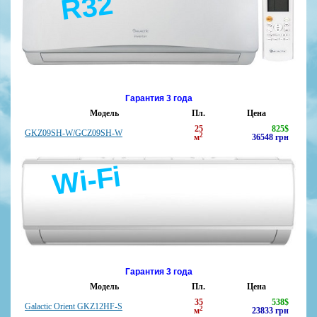
R32
Гарантия 3 года
Модель
Пл.
Цена
25
825
$
GKZ09SH-W/GCZ09SH-W
2
м
36548
грн
Wi-Fi
Гарантия 3 года
Модель
Пл.
Цена
35
538
$
Galactic Orient GKZ12HF-S
2
м
23833
грн