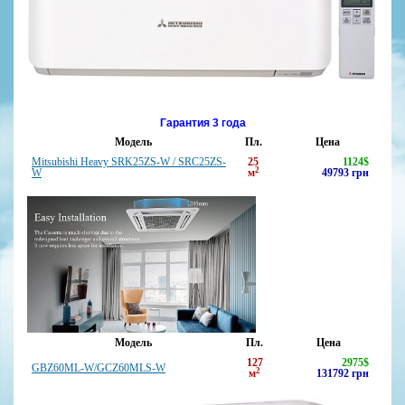
Гарантия 3 года
Модель
Пл.
Цена
Mitsubishi Heavy SRK25ZS-W / SRC25ZS-
25
1124
$
2
W
м
49793
грн
Модель
Пл.
Цена
127
2975
$
GBZ60ML-W/GCZ60MLS-W
2
м
131792
грн