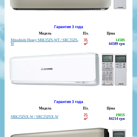
Гарантия 3 года
Модель
Пл.
Цена
Mitsubishi Heavy SRK35ZS-WT / SRC35ZS-
35
1458
$
2
W
м
64589
грн
Гарантия 3 года
Модель
Пл.
Цена
25
1901
$
SRK25ZSX-W / SRC25ZSX-W
2
м
84214
грн