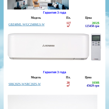
Гарантия 3 года
Модель
Пл.
Цена
127
2832
$
GBZ48ML-W/GCZ48MLS-W
2
м
125458
грн
Гарантия 3 года
Модель
Пл.
Цена
20
1030
$
SRK20ZS-W/SRC20ZS-W
2
м
45629
грн