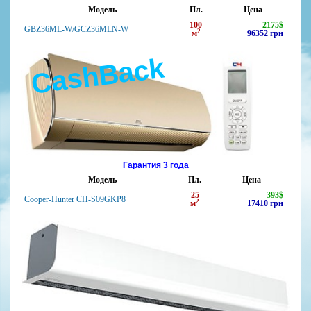
Модель
Пл.
Цена
100
2175
$
GBZ36ML-W/GCZ36MLN-W
2
м
96352
грн
CashBack
Гарантия 3 года
Модель
Пл.
Цена
25
393
$
Cooper-Hunter CH-S09GKP8
2
м
17410
грн