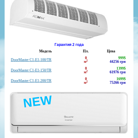
Гарантия 2 года
Модель
Пл.
Цена
0
999
$
DoorMaster C1-E1-100/TR
2
м
44256
грн
0
1399
$
DoorMaster C1-E1-150/TR
2
м
61976
грн
0
1699
$
DoorMaster C1-E1-200/TR
2
м
75266
грн
NEW