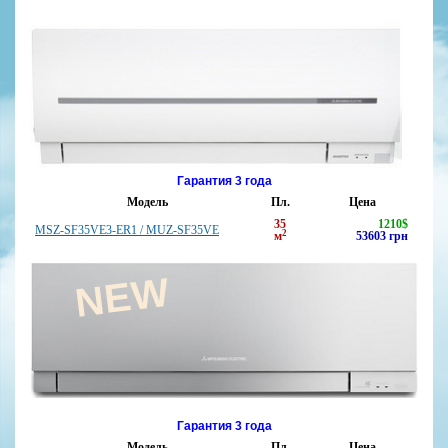
Гарантия 3 года
Модель
Пл.
Цена
35
1210
$
MSZ-SF35VE3-ER1 / MUZ-SF35VE
2
м
53603
грн
NEW
Гарантия 3 года
Модель
Пл.
Цена