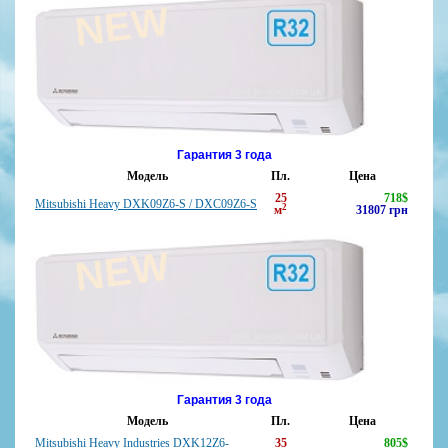
NEW
Гарантия 3 года
Модель
Пл.
Цена
25
718
$
Mitsubishi Heavy DXK09Z6-S / DXC09Z6-S
2
м
31807
грн
NEW
Гарантия 3 года
Модель
Пл.
Цена
Mitsubishi Heavy Industries DXK12Z6-
35
805
$