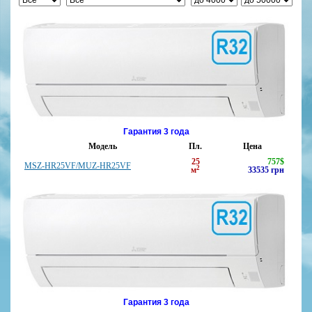
Гарантия 3 года
Модель
Пл.
Цена
25
757
$
MSZ-HR25VF/MUZ-HR25VF
2
м
33535
грн
Гарантия 3 года