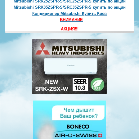
Mitsubishi SRK35ZSPR-S/SRC35ZSPR-S купить по акции
Кондиционер Mitsubishi Купить Киев
ВНИМАНИЕ
АКЦИЯ!!!
Mitsubishi Electric
MSZ-HR25VF
купить со склада в Киеве
MSZ-HR35VF
купить олх Киев
Скидки на Mitsubishi Electric
MSZ-LN25VGV купить в Киеве
MSZ-LN35VGV купить с установкой
Обслуживание кондиционеров Киев
АКЦИЯ! - 1000 грн.
Монтаж кондиционеров в Киев цена
- 3000 грн.!!!
+ расходные материалы 2000
грн.!!!
Каминный вентилятор Киев
Ремонт кондиционеров в Киев цена